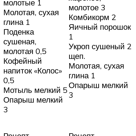
молотые 1
молотое 3
Молотая, сухая
Комбикорм 2
глина 1
Яичный порошок
Поденка
1
сушеная,
Укроп сушеный 2
молотая 0,5
щеп.
Кофейный
Молотая, сухая
напиток «Колос»
глина 1
0,5
Опарыш мелкий
Мотыль мелкий 5
3
Опарыш мелкий
3
Рецепт
Рецепт