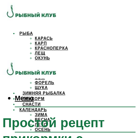
РЫБА
КАРАСЬ
КАРП
КРАСНОПЕРКА
ЛЕЩ
ОКУНЬ
ОСЕТР
ПЛОТВА
САЗАН
СОМ
ФОРЕЛЬ
ЩУКА
ЗИМНЯЯ РЫБАЛКА
Меню
ПРИКОРМ
СНАСТИ
КАЛЕНДАРЬ
ЗИМА
Простой рецепт
ВЕСНА
ЛЕТО
ОСЕНЬ