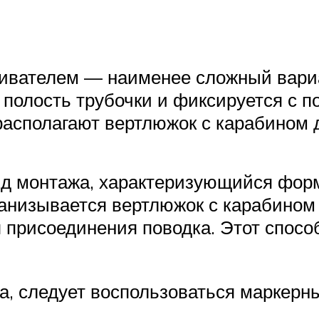
чивателем — наименее сложный вари
ю полость трубочки и фиксируется с
располагают вертлюжок с карабином
ид монтажа, характеризующийся фор
нанизывается вертлюжок с карабином
я присоединения поводка. Этот спосо
а, следует воспользоваться маркер