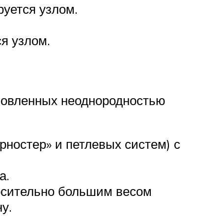
руется узлом.
я узлом.
словленных неоднородностью
рностер» и петлевых систем) с
а.
осительно большим весом
у.