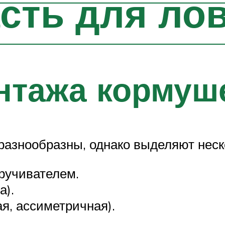
сть для ло
нтажа кормуш
разнообразны, однако выделяют неск
кручивателем.
а).
я, ассиметричная).