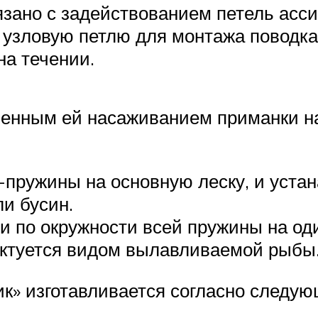
язано с задействованием петель асс
т узловую петлю для монтажа поводк
на течении.
венным ей насаживанием приманки н
-пружины на основную леску, и уста
и бусин.
и по окружности всей пружины на оди
иктуется видом вылавливаемой рыбы
к» изготавливается согласно следую