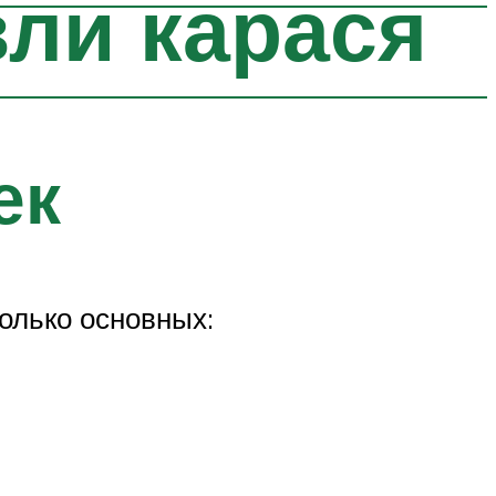
вли карася
ек
олько основных: