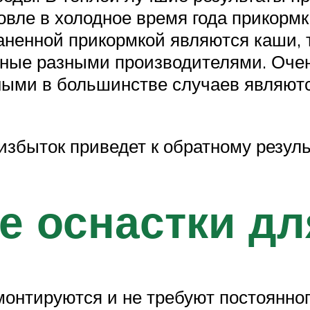
овле в холодное время года прикорм
аненной прикормкой являются каши, 
ные разными производителями. Очен
ыми в большинстве случаев являютс
збыток приведет к обратному резуль
 оснастки дл
монтируются и не требуют постоянно