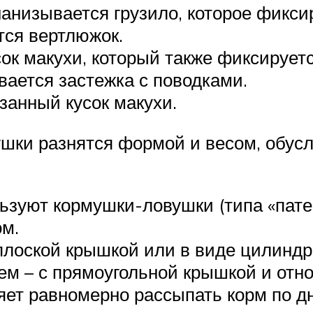
анизывается грузило, которое фикси
тся вертлюжок.
ок макухи, который также фиксируетс
вается застежка с поводками.
анный кусок макухи.
ушки разнятся формой и весом, обу
льзуют кормушки-ловушки (типа «пате
ом.
плоской крышкой или в виде цилиндр
ем – с прямоугольной крышкой и отн
яет равномерно рассыпать корм по дн