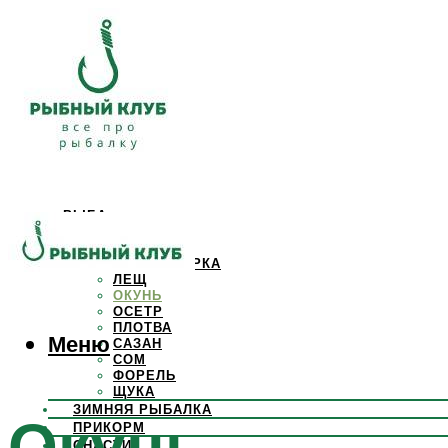
РЫБА
КАРАСЬ
КАРП
КРАСНОПЕРКА
ЛЕЩ
ОКУНЬ
ОСЕТР
ПЛОТВА
Меню
САЗАН
СОМ
ФОРЕЛЬ
ЩУКА
ЗИМНЯЯ РЫБАЛКА
Окунь
ПРИКОРМ
СНАСТИ