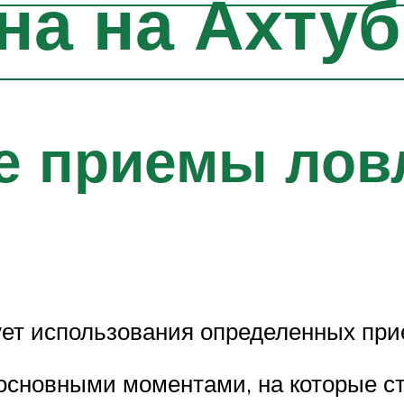
на на Ахтуб
 приемы ловл
бует использования определенных при
основными моментами, на которые с