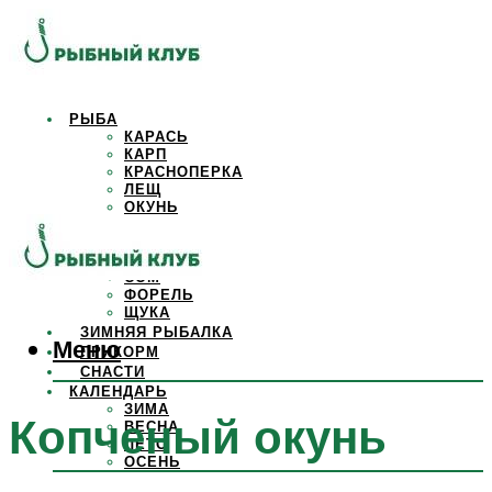
РЫБА
КАРАСЬ
КАРП
КРАСНОПЕРКА
ЛЕЩ
ОКУНЬ
ОСЕТР
ПЛОТВА
САЗАН
СОМ
ФОРЕЛЬ
ЩУКА
ЗИМНЯЯ РЫБАЛКА
Меню
ПРИКОРМ
СНАСТИ
КАЛЕНДАРЬ
ЗИМА
Копченый окунь
ВЕСНА
ЛЕТО
ОСЕНЬ