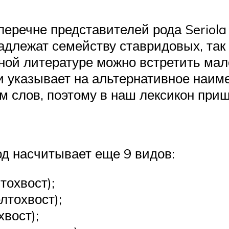
еречне представителей рода Seriola 
адлежат семейству ставридовых, так
ной литературе можно встретить мал
и указывает на альтернативное наим
м слов, поэтому в наш лексикон приш
од насчитывает еще 9 видов:
тохвост);
лтохвост);
хвост);