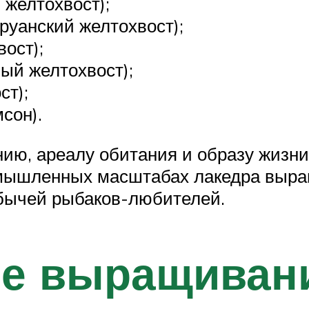
 желтохвост);
еруанский желтохвост);
вост);
ный желтохвост);
ст);
сон).
ию, ареалу обитания и образу жизни
омышленных масштабах лакедра выра
бычей рыбаков-любителей.
ое выращиван