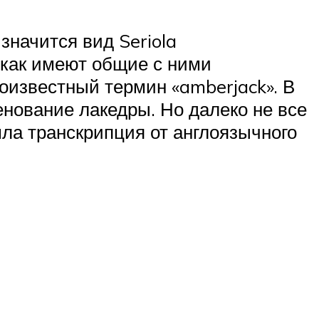
значится вид Seriola
 как имеют общие с ними
оизвестный термин «amberjack». В
енование лакедры. Но далеко не все
ла транскрипция от англоязычного