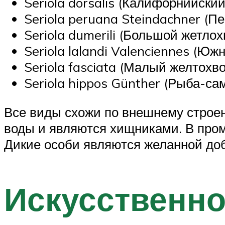
Seriola dorsalis (Калифорнийский
Seriola peruana Steindachner (П
Seriola dumerili (Большой жетлох
Seriola lalandi Valenciennes (Юж
Seriola fasciata (Малый желтохво
Seriola hippos Günther (Рыба-сам
Все виды схожи по внешнему строен
воды и являются хищниками. В пр
Дикие особи являются желанной до
Искусственн