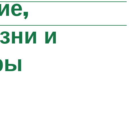
ие,
зни и
ры