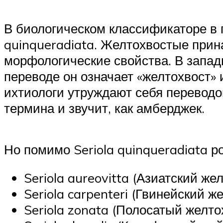
В биологическом классификаторе в п
quinqueradiata. Желтохвостые прин
морфологические свойства. В запад
переводе он означает «желтохвост» 
ихтиологи утруждают себя переводо
термина и звучит, как амберджек.
Но помимо Seriola quinqueradiata р
Seriola aureovitta (Азиатский жел
Seriola carpenteri (Гвинейский же
Seriola zonata (Полосатый желто