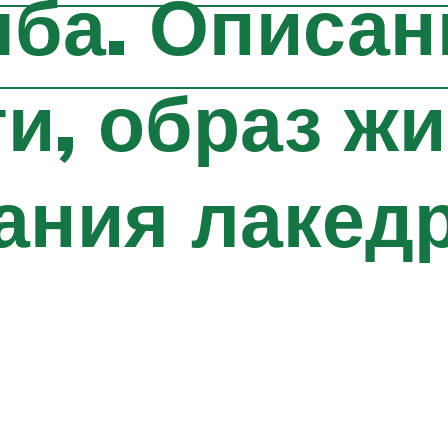
ба. Описан
и, образ жи
ания лакед