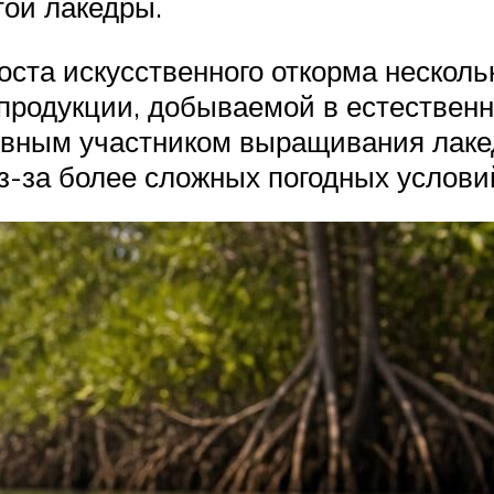
той лакедры.
ста искусственного откорма нескольк
 продукции, добываемой в естествен
вным участником выращивания лаке
з-за более сложных погодных условий