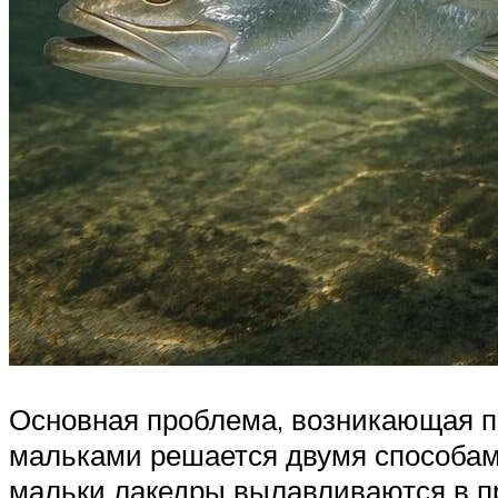
Основная проблема, возникающая пр
мальками решается двумя способами
мальки лакедры вылавливаются в пр