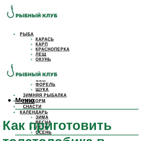
РЫБА
КАРАСЬ
КАРП
КРАСНОПЕРКА
ЛЕЩ
ОКУНЬ
ОСЕТР
ПЛОТВА
САЗАН
СОМ
ФОРЕЛЬ
ЩУКА
ЗИМНЯЯ РЫБАЛКА
Меню
ПРИКОРМ
СНАСТИ
КАЛЕНДАРЬ
ЗИМА
Как приготовить
ВЕСНА
ЛЕТО
ОСЕНЬ