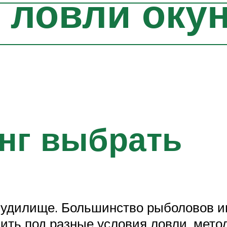
 ловли окун
нг выбрать
 удилище. Большинство рыболовов 
ить под разные условия ловли, мето