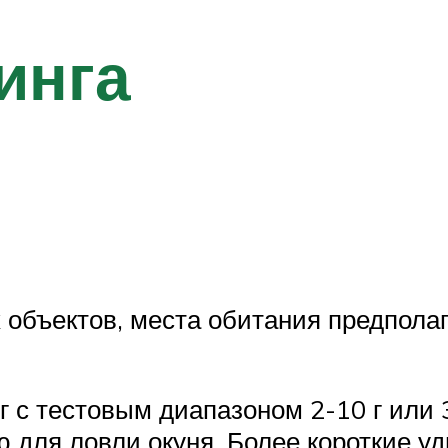
инга
 объектов, места обитания предпола
 с тестовым диапазоном 2-10 г или 3
 для ловли окуня. Более короткие у