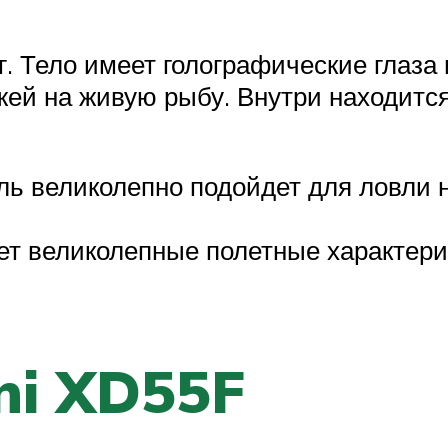
г. Тело имеет голографические глаза 
жей на живую рыбу. Внутри находитс
ль великолепно подойдет для ловли н
ет великолепные полетные характери
ni XD55F