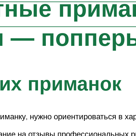
тные прима
и — поппер
их приманок
иманку, нужно ориентироваться в ха
ание на отзывы профессиональных ры