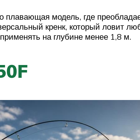
Это плавающая модель, где преоблада
иверсальный кренк, который ловит л
применять на глубине менее 1,8 м.
50F