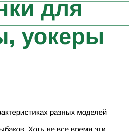
нки для
ы, уокеры
рактеристиках разных моделей
баков. Хоть не все время эти