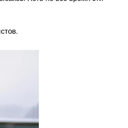
стов.