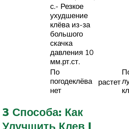
с.- Резкое
ухудшение
клёва из-за
большого
скачка
давления 10
мм.рт.ст.
По
П
погодеклёва
л
растет
нет
к
3 Способа: Как
Улучшить Клев |