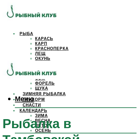
РЫБА
КАРАСЬ
КАРП
КРАСНОПЕРКА
ЛЕЩ
ОКУНЬ
ОСЕТР
ПЛОТВА
САЗАН
СОМ
ФОРЕЛЬ
ЩУКА
ЗИМНЯЯ РЫБАЛКА
Меню
ПРИКОРМ
СНАСТИ
КАЛЕНДАРЬ
ЗИМА
Рыбалка в
ВЕСНА
ЛЕТО
ОСЕНЬ