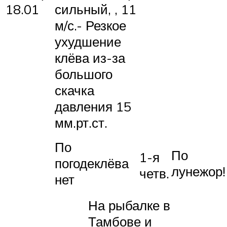
18.01
сильный, , 11
м/с.- Резкое
ухудшение
клёва из-за
большого
скачка
давления 15
мм.рт.ст.
По
По
1-я
погодеклёва
лунежор!
четв.
нет
На рыбалке в
Тамбове и