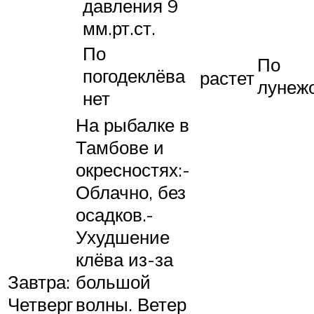
давления 9
мм.рт.ст.
По
По
погодеклёва
растет
лунежо
нет
На рыбалке в
Тамбове и
окресностях:-
Облачно, без
осадков.-
Ухудшение
клёва из-за
Завтра:
большой
Четверг
волны. Ветер