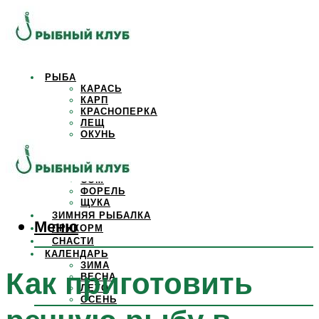
РЫБА
КАРАСЬ
КАРП
КРАСНОПЕРКА
ЛЕЩ
ОКУНЬ
ОСЕТР
ПЛОТВА
САЗАН
СОМ
ФОРЕЛЬ
ЩУКА
ЗИМНЯЯ РЫБАЛКА
Меню
ПРИКОРМ
СНАСТИ
КАЛЕНДАРЬ
ЗИМА
Как приготовить
ВЕСНА
ЛЕТО
ОСЕНЬ