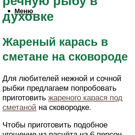
речную рыбу в
Меню
духовке
Жареный карась в
сметане на сковороде
Для любителей нежной и сочной
рыбки предлагаем попробовать
приготовить
жареного карася под
сметаной
на сковородке.
Чтобы приготовить подобное
угощение из расчёта на 6 персон,