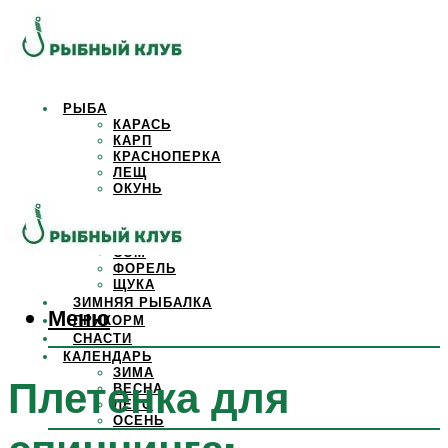
РЫБА
КАРАСЬ
КАРП
КРАСНОПЕРКА
ЛЕЩ
ОКУНЬ
ОСЕТР
ПЛОТВА
САЗАН
СОМ
ФОРЕЛЬ
ЩУКА
ЗИМНЯЯ РЫБАЛКА
Меню
ПРИКОРМ
СНАСТИ
КАЛЕНДАРЬ
ЗИМА
Плетенка для
ВЕСНА
ЛЕТО
ОСЕНЬ