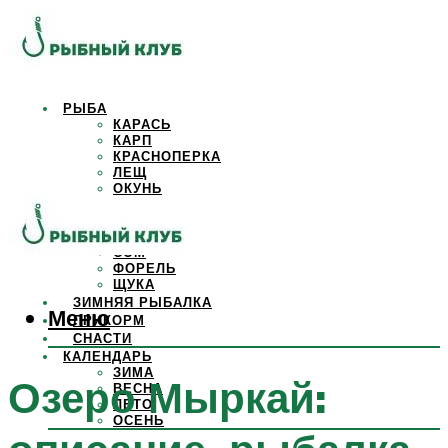
РЫБА
КАРАСЬ
КАРП
КРАСНОПЕРКА
ЛЕЩ
ОКУНЬ
ОСЕТР
ПЛОТВА
САЗАН
СОМ
ФОРЕЛЬ
ЩУКА
ЗИМНЯЯ РЫБАЛКА
Меню
ПРИКОРМ
СНАСТИ
КАЛЕНДАРЬ
ЗИМА
Озеро Мыркай:
ВЕСНА
ЛЕТО
ОСЕНЬ