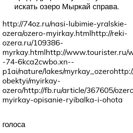
искать озеро Мыркай справа.
http://74oz.ru/nasi-lubimie-yralskie-
ozera/ozero-myirkay.htmlhttp://reki-
ozera.ru/109386-
myrkay.htmlhttp://www.tourister.ru/w
-74-6kca2cwbo.xn--
p1ai/nature/lakes/myrkay_ozerohttp:/
obektyi/myirkay-
ozero/http://fb.ru/article/367605/ozer
myirkay-opisanie-ryibalka-i-ohota
голоса