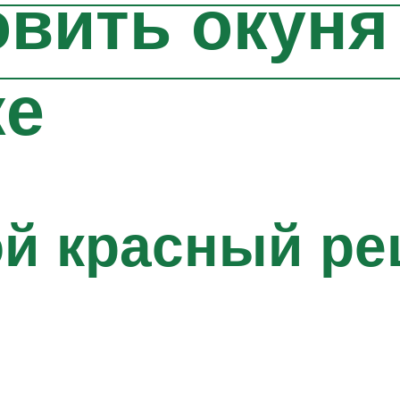
овить окуня
ке
й красный ре