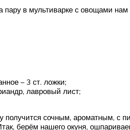
на пару в мультиварке с овощами на
ное – 3 ст. ложки;
риандр, лавровый лист;
ру получится сочным, ароматным, с п
Итак, берём нашего окуня, ошпаривае