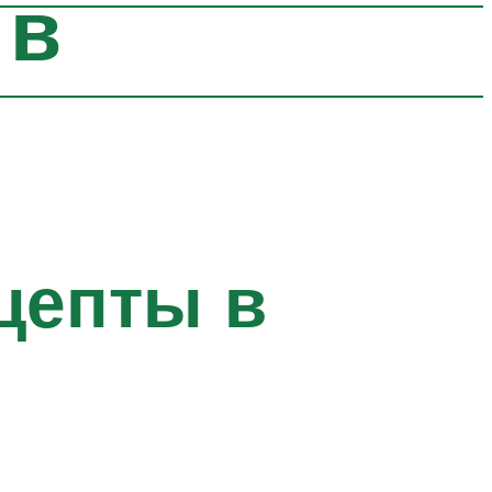
 в
цепты в