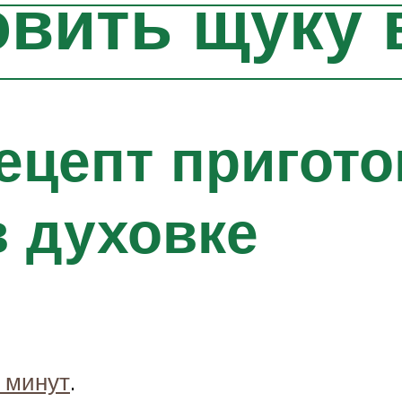
овить щуку 
ецепт пригото
в духовке
5 минут
.