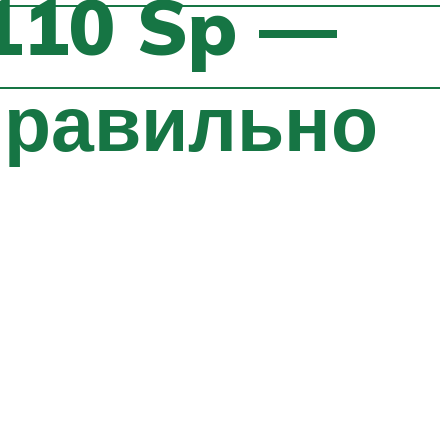
 110 Sp —
правильно