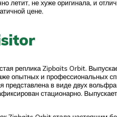
но летит, не хуже оригинала, и отлич
атичной цене.
sitor
ая реплика Zipbaits Orbit. Выпускае
аже опытных и профессиональных сп
рая представлена в виде двух вольф
зафиксирован стационарно. Выпускает
к Zipbaits Orbit стала настоящим б