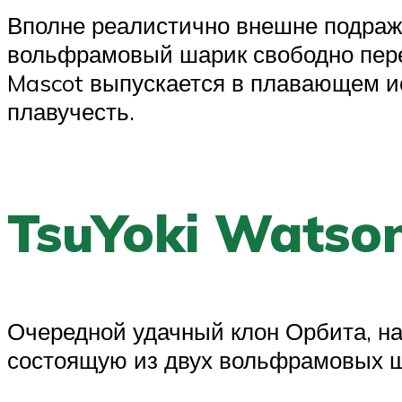
Вполне реалистично внешне подражае
вольфрамовый шарик свободно пере
Mascot выпускается в плавающем ис
плавучесть.
TsuYoki Watso
Очередной удачный клон Орбита, на
состоящую из двух вольфрамовых ш