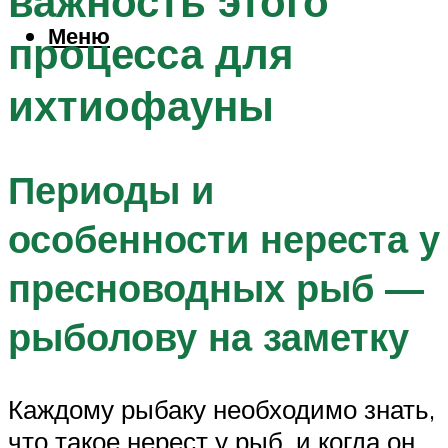
важность этого
Меню
процесса для
ихтиофауны
Периоды и
особенности нереста у
пресноводных рыб —
рыболову на заметку
Каждому рыбаку необходимо знать,
что такое нерест у рыб, и когда он