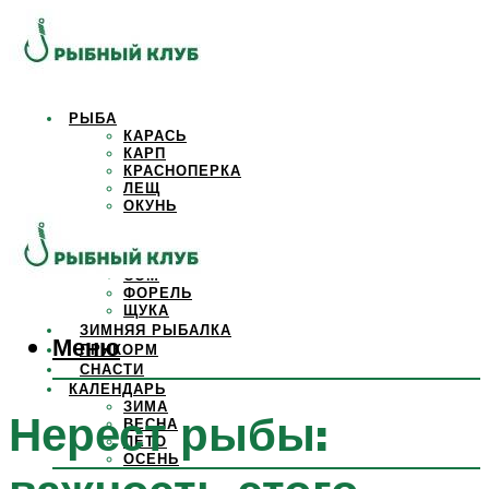
РЫБА
КАРАСЬ
КАРП
КРАСНОПЕРКА
ЛЕЩ
ОКУНЬ
ОСЕТР
ПЛОТВА
САЗАН
СОМ
ФОРЕЛЬ
ЩУКА
ЗИМНЯЯ РЫБАЛКА
Меню
ПРИКОРМ
СНАСТИ
КАЛЕНДАРЬ
ЗИМА
Нерест рыбы:
ВЕСНА
ЛЕТО
ОСЕНЬ