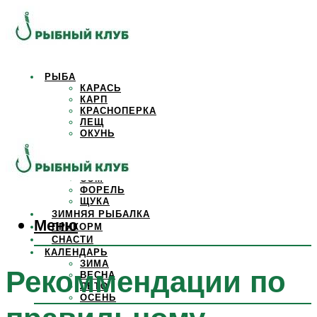
РЫБА
КАРАСЬ
КАРП
КРАСНОПЕРКА
ЛЕЩ
ОКУНЬ
ОСЕТР
ПЛОТВА
САЗАН
СОМ
ФОРЕЛЬ
ЩУКА
ЗИМНЯЯ РЫБАЛКА
Меню
ПРИКОРМ
СНАСТИ
КАЛЕНДАРЬ
ЗИМА
Рекоммендации по
ВЕСНА
ЛЕТО
ОСЕНЬ