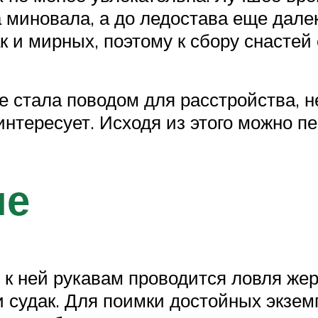
а миновала, а до ледостава еще дале
к и мирных, поэтому к сбору снастей 
е стала поводом для расстройства, 
 интересует. Исходя из этого можно п
ие
 к ней рукавам проводится ловля жер
 и судак. Для поимки достойных экзе