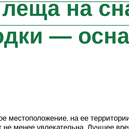
 леща на сн
одки — осна
ое местоположение, на ее территории
х не менее увлекательна. Лучшее вр