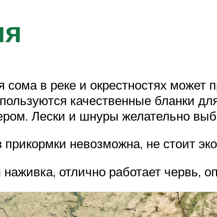
ля
ля сома в реке и окрестностях может 
спользуются качественные бланки для
ером. Лески и шнуры желательно выб
з прикормки невозможна, не стоит эк
 наживка, отлично работает червь, 