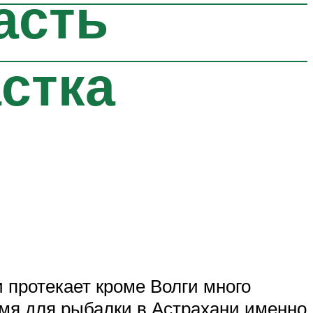
асть
стка
 протекает кроме Волги много
емя для рыбалки в Астрахани именно