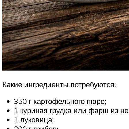
Какие ингредиенты потребуются:
350 г картофельного пюре;
1 куриная грудка или фарш из не
1 луковица;
200 г грибов;