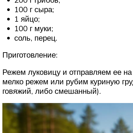
100 г сыра;
1 яйцо;
100 г муки;
соль, перец.
Приготовление:
Режем луковицу и отправляем ее на
мелко режем или рубим куриную гру
говяжий, либо смешанный).