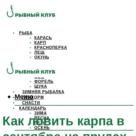
РЫБА
КАРАСЬ
КАРП
КРАСНОПЕРКА
ЛЕЩ
ОКУНЬ
ОСЕТР
ПЛОТВА
САЗАН
СОМ
ФОРЕЛЬ
ЩУКА
ЗИМНЯЯ РЫБАЛКА
Меню
ПРИКОРМ
СНАСТИ
КАЛЕНДАРЬ
ЗИМА
Как ловить карпа в
ВЕСНА
ЛЕТО
ОСЕНЬ