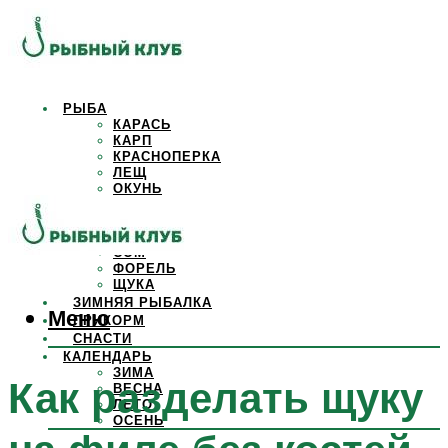
РЫБА
КАРАСЬ
КАРП
КРАСНОПЕРКА
ЛЕЩ
ОКУНЬ
ОСЕТР
ПЛОТВА
САЗАН
СОМ
ФОРЕЛЬ
ЩУКА
ЗИМНЯЯ РЫБАЛКА
Меню
ПРИКОРМ
СНАСТИ
КАЛЕНДАРЬ
ЗИМА
Как разделать щуку
ВЕСНА
ЛЕТО
ОСЕНЬ