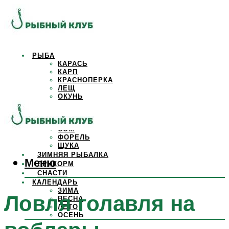
РЫБА
КАРАСЬ
КАРП
КРАСНОПЕРКА
ЛЕЩ
ОКУНЬ
ОСЕТР
ПЛОТВА
САЗАН
СОМ
ФОРЕЛЬ
ЩУКА
ЗИМНЯЯ РЫБАЛКА
Меню
ПРИКОРМ
СНАСТИ
КАЛЕНДАРЬ
ЗИМА
Ловля голавля на
ВЕСНА
ЛЕТО
ОСЕНЬ