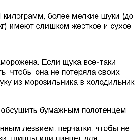
4 килограмм, более мелкие щуки (до
 кг) имеют слишком жесткое и сухое
аморожена. Если щука все-таки
ь, чтобы она не потеряла своих
щуку из морозильника в холодильник
и обсушить бумажным полотенцем.
енным лезвием, перчатки, чтобы не
рки, щипцы или пинцет для