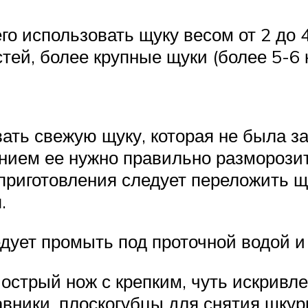
го использовать щуку весом от 2 до 
остей, более крупные щуки (более 5-6
ать свежую щуку, которая не была з
нием ее нужно правильно разморозит
 приготовления следует переложить 
.
едует промыть под проточной водой 
острый нож с крепким, чуть искривл
авники, плоскогубцы для снятия шку