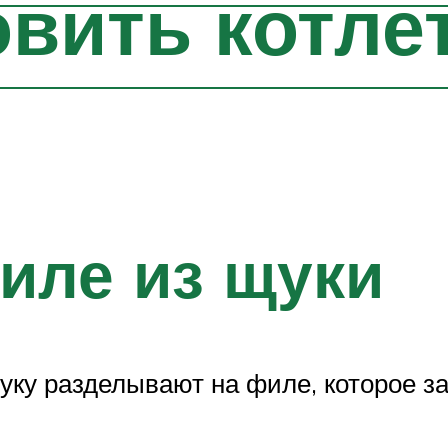
овить котле
иле из щуки
щуку разделывают на филе, которое з