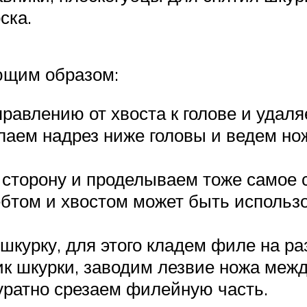
ска.
ющим образом:
авлению от хвоста к голове и удаля
лаем надрез ниже головы и ведем нож
сторону и проделываем тоже самое с
ебтом и хвостом может быть использ
курку, для этого кладем филе на ра
к шкурки, заводим лезвие ножа межд
куратно срезаем филейную часть.