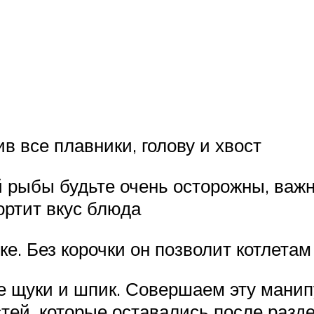
в все плавники, голову и хвост
 рыбы будьте очень осторожны, важн
ортит вкус блюда
е. Без корочки он позволит котлета
ле щуки и шпик. Совершаем эту мани
стей, которые оставались после разд