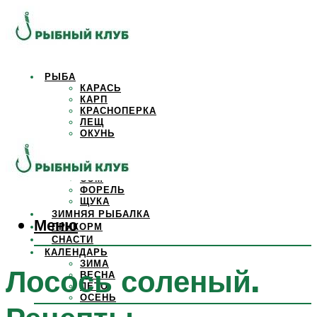
РЫБА
КАРАСЬ
КАРП
КРАСНОПЕРКА
ЛЕЩ
ОКУНЬ
ОСЕТР
ПЛОТВА
САЗАН
СОМ
ФОРЕЛЬ
ЩУКА
ЗИМНЯЯ РЫБАЛКА
Меню
ПРИКОРМ
СНАСТИ
КАЛЕНДАРЬ
ЗИМА
Лосось соленый.
ВЕСНА
ЛЕТО
ОСЕНЬ