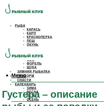
РЫБА
КАРАСЬ
КАРП
КРАСНОПЕРКА
ЛЕЩ
ОКУНЬ
ОСЕТР
ПЛОТВА
САЗАН
СОМ
ФОРЕЛЬ
ЩУКА
ЗИМНЯЯ РЫБАЛКА
Меню
ПРИКОРМ
СНАСТИ
КАЛЕНДАРЬ
ЗИМА
Густера – описание
ВЕСНА
ЛЕТО
ОСЕНЬ