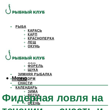
РЫБА
КАРАСЬ
КАРП
КРАСНОПЕРКА
ЛЕЩ
ОКУНЬ
ОСЕТР
ПЛОТВА
САЗАН
СОМ
ФОРЕЛЬ
ЩУКА
ЗИМНЯЯ РЫБАЛКА
Меню
ПРИКОРМ
СНАСТИ
КАЛЕНДАРЬ
ЗИМА
Фидерная ловля на
ВЕСНА
ЛЕТО
ОСЕНЬ