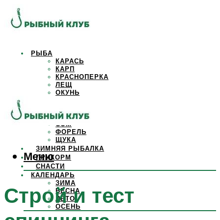
РЫБА
КАРАСЬ
КАРП
КРАСНОПЕРКА
ЛЕЩ
ОКУНЬ
ОСЕТР
ПЛОТВА
САЗАН
СОМ
ФОРЕЛЬ
ЩУКА
ЗИМНЯЯ РЫБАЛКА
Меню
ПРИКОРМ
СНАСТИ
КАЛЕНДАРЬ
ЗИМА
Строй и тест
ВЕСНА
ЛЕТО
ОСЕНЬ