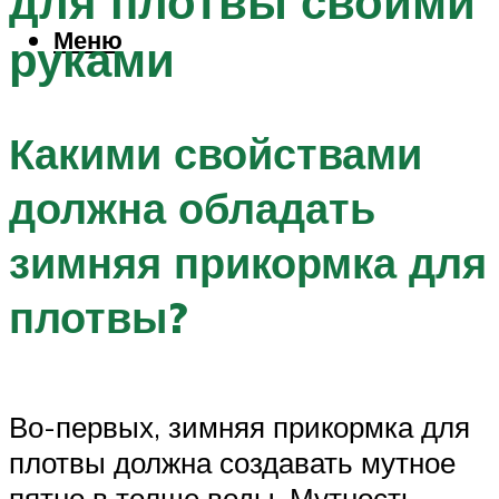
для плотвы своими
Меню
руками
Какими свойствами
должна обладать
зимняя прикормка для
плотвы?
Во-первых, зимняя прикормка для
плотвы должна создавать мутное
пятно в толще воды. Мутность