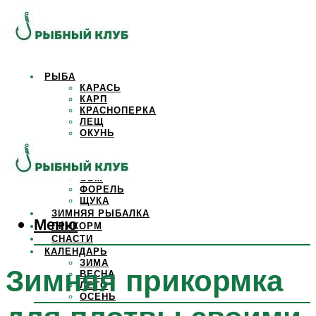
РЫБА
КАРАСЬ
КАРП
КРАСНОПЕРКА
ЛЕЩ
ОКУНЬ
ОСЕТР
ПЛОТВА
САЗАН
СОМ
ФОРЕЛЬ
ЩУКА
ЗИМНЯЯ РЫБАЛКА
Меню
ПРИКОРМ
СНАСТИ
КАЛЕНДАРЬ
ЗИМА
Зимняя прикормка
ВЕСНА
ЛЕТО
ОСЕНЬ