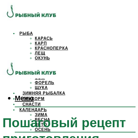
РЫБА
КАРАСЬ
КАРП
КРАСНОПЕРКА
ЛЕЩ
ОКУНЬ
ОСЕТР
ПЛОТВА
САЗАН
СОМ
ФОРЕЛЬ
ЩУКА
ЗИМНЯЯ РЫБАЛКА
Меню
ПРИКОРМ
СНАСТИ
КАЛЕНДАРЬ
ЗИМА
Пошаговый рецепт
ВЕСНА
ЛЕТО
ОСЕНЬ