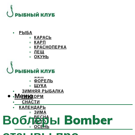
РЫБА
КАРАСЬ
КАРП
КРАСНОПЕРКА
ЛЕЩ
ОКУНЬ
ОСЕТР
ПЛОТВА
САЗАН
СОМ
ФОРЕЛЬ
ЩУКА
ЗИМНЯЯ РЫБАЛКА
Меню
ПРИКОРМ
СНАСТИ
КАЛЕНДАРЬ
ЗИМА
Воблеры Bomber
ВЕСНА
ЛЕТО
ОСЕНЬ