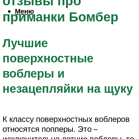
отзывы про
Меню
приманки Бомбер
Лучшие
поверхностные
воблеры и
незацепляйки на щуку
К классу поверхностных воблеров
относятся попперы. Это –
исключительно летние воблеры, то