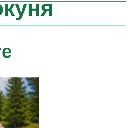
окуня
ге