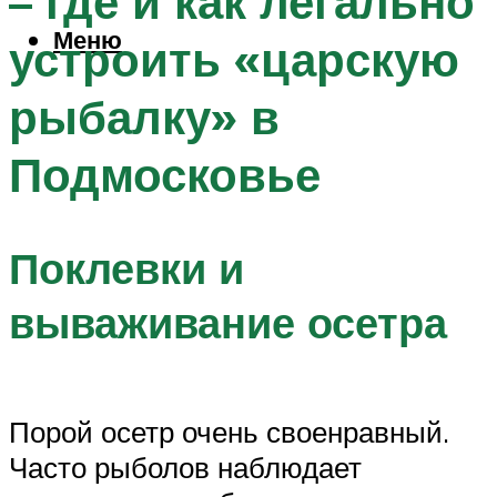
– где и как легально
Меню
устроить «царскую
рыбалку» в
Подмосковье
Поклевки и
вываживание осетра
Порой осетр очень своенравный.
Часто рыболов наблюдает