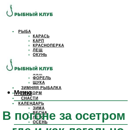
РЫБА
КАРАСЬ
КАРП
КРАСНОПЕРКА
ЛЕЩ
ОКУНЬ
ОСЕТР
ПЛОТВА
САЗАН
СОМ
ФОРЕЛЬ
ЩУКА
ЗИМНЯЯ РЫБАЛКА
Меню
ПРИКОРМ
СНАСТИ
КАЛЕНДАРЬ
ЗИМА
В погоне за осетром
ВЕСНА
ЛЕТО
ОСЕНЬ