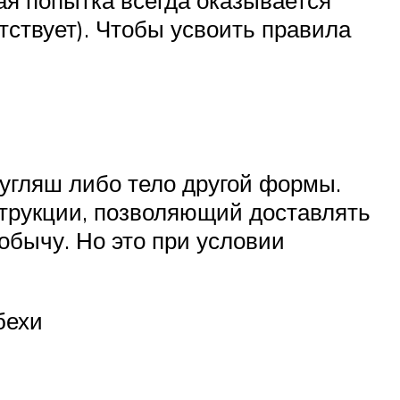
вая попытка всегда оказывается
тствует). Чтобы усвоить правила
угляш либо тело другой формы.
струкции, позволяющий доставлять
обычу. Но это при условии
бехи