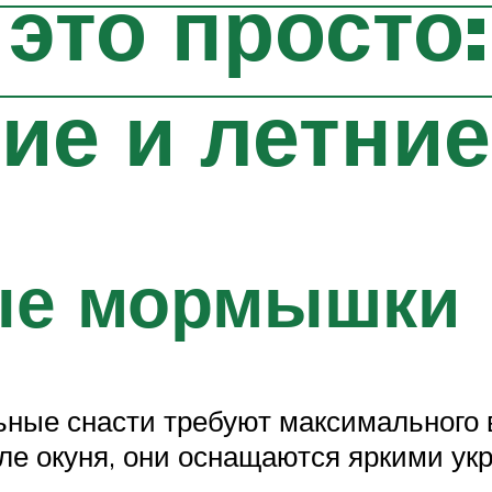
то просто: 
ние и летни
ые мормышки
ьные снасти требуют максимального 
ле окуня, они оснащаются яркими ук