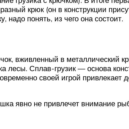
ание грузика с крючком). В итоге пер
азный крюк (он в конструкции прису
, надо понять, из чего она состоит.
ок, вживленный в металлический кр
жа лесы. Сплав-грузик — основа кон
новременно своей игрой привлекает д
шка явно не привлечет внимание ры