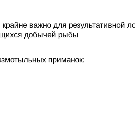
е крайне важно для результативной л
ющихся добычей рыбы
езмотыльных приманок: