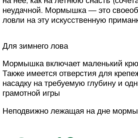
на нее, как на летнюю снасть (сочет
неудачной. Мормышка — это своеобр
ловли на эту искусственную приманку
Для зимнего лова
Мормышка включает маленький крюч
Также имеется отверстия для крепе
насадку на требуемую глубину и од
грамотной игры
Неподвижно лежащая на дне мормы