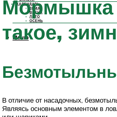
Мормышка э
КАЛЕНДАРЬ
ЗИМА
ВЕСНА
ЛЕТО
ОСЕНЬ
такое, зим
Меню
Безмотыльн
В отличие от насадочных, безмотыл
Являясь основным элементом в лов
или шариками.