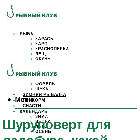
РЫБА
КАРАСЬ
КАРП
КРАСНОПЕРКА
ЛЕЩ
ОКУНЬ
ОСЕТР
ПЛОТВА
САЗАН
СОМ
ФОРЕЛЬ
ЩУКА
ЗИМНЯЯ РЫБАЛКА
Меню
ПРИКОРМ
СНАСТИ
КАЛЕНДАРЬ
ЗИМА
Шуруповерт для
ВЕСНА
ЛЕТО
ОСЕНЬ