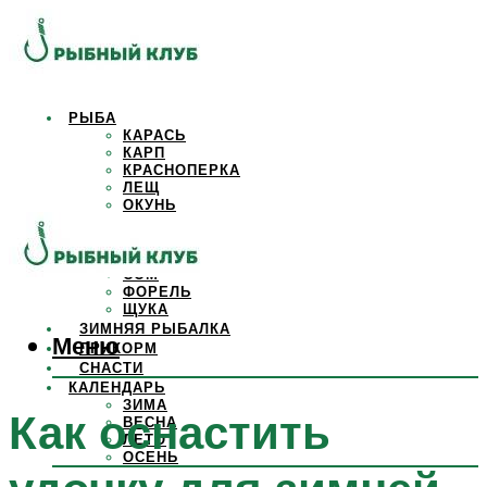
РЫБА
КАРАСЬ
КАРП
КРАСНОПЕРКА
ЛЕЩ
ОКУНЬ
ОСЕТР
ПЛОТВА
САЗАН
СОМ
ФОРЕЛЬ
ЩУКА
ЗИМНЯЯ РЫБАЛКА
Меню
ПРИКОРМ
СНАСТИ
КАЛЕНДАРЬ
ЗИМА
Как оснастить
ВЕСНА
ЛЕТО
ОСЕНЬ