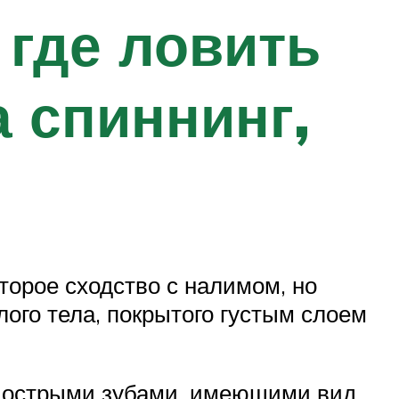
 где ловить
а спиннинг,
орое сходство с налимом, но
олого тела, покрытого густым слоем
и острыми зубами, имеющими вид