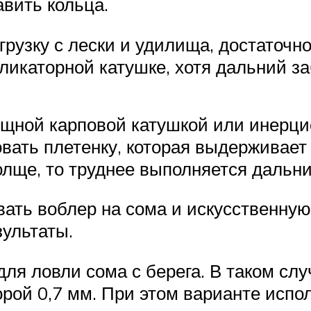
авить кольца.
рузку с лески и удилища, достаточн
ликаторной катушке, хотя дальний з
щной карповой катушкой или инерци
вать плетенку, которая выдерживает г
олще, то труднее выполняется дальни
вать воблер на сома и искусственну
зультаты.
для ловли сома с берега. В таком сл
орой 0,7 мм. При этом варианте испо