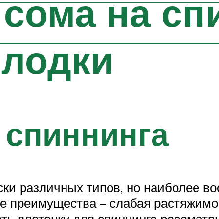
 сома на сп
 лодки
 спиннинга
ки различных типов, но наиболее во
ые преимущества – слабая растяжимос
ть плетенку для спиннинга рассмотр