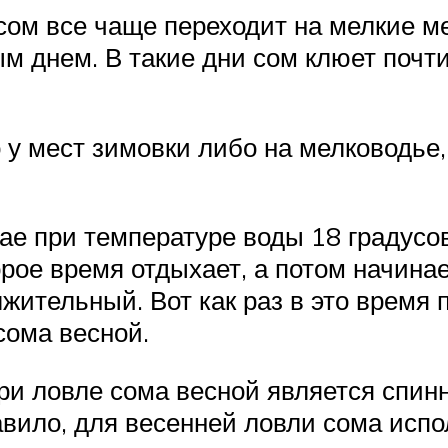
ом все чаще переходит на мелкие ме
 днем. В такие дни сом клюет почти
о у мест зимовки либо на мелководье,
ае при температуре воды 18 градусов
орое время отдыхает, а потом начина
жительный. Вот как раз в это время
сома весной.
и ловле сома весной является спинн
авило, для весенней ловли сома исп