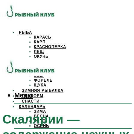
РЫБА
КАРАСЬ
КАРП
КРАСНОПЕРКА
ЛЕЩ
ОКУНЬ
ОСЕТР
ПЛОТВА
САЗАН
СОМ
ФОРЕЛЬ
ЩУКА
ЗИМНЯЯ РЫБАЛКА
Меню
ПРИКОРМ
СНАСТИ
КАЛЕНДАРЬ
ЗИМА
Скалярии —
ВЕСНА
ЛЕТО
ОСЕНЬ