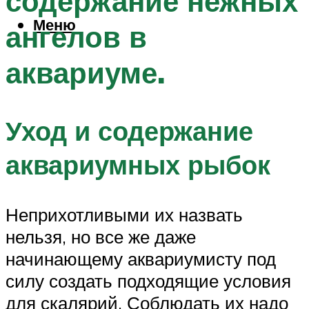
содержание нежных
Меню
ангелов в
аквариуме.
Уход и содержание
аквариумных рыбок
Неприхотливыми их назвать
нельзя, но все же даже
начинающему аквариумисту под
силу создать подходящие условия
для скалярий. Соблюдать их надо