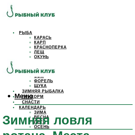
РЫБА
КАРАСЬ
КАРП
КРАСНОПЕРКА
ЛЕЩ
ОКУНЬ
ОСЕТР
ПЛОТВА
САЗАН
СОМ
ФОРЕЛЬ
ЩУКА
ЗИМНЯЯ РЫБАЛКА
Меню
ПРИКОРМ
СНАСТИ
КАЛЕНДАРЬ
ЗИМА
Зимняя ловля
ВЕСНА
ЛЕТО
ОСЕНЬ