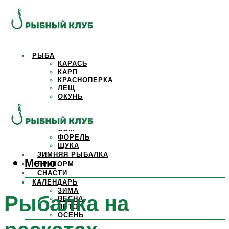
РЫБА
КАРАСЬ
КАРП
КРАСНОПЕРКА
ЛЕЩ
ОКУНЬ
ОСЕТР
ПЛОТВА
САЗАН
СОМ
ФОРЕЛЬ
ЩУКА
ЗИМНЯЯ РЫБАЛКА
Меню
ПРИКОРМ
СНАСТИ
КАЛЕНДАРЬ
ЗИМА
Рыбалка на
ВЕСНА
ЛЕТО
ОСЕНЬ