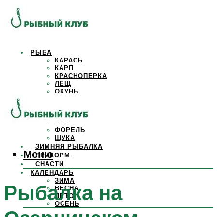
РЫБА
КАРАСЬ
КАРП
КРАСНОПЕРКА
ЛЕЩ
ОКУНЬ
ОСЕТР
ПЛОТВА
САЗАН
СОМ
ФОРЕЛЬ
ЩУКА
ЗИМНЯЯ РЫБАЛКА
Меню
ПРИКОРМ
СНАСТИ
КАЛЕНДАРЬ
ЗИМА
Рыбалка на
ВЕСНА
ЛЕТО
ОСЕНЬ