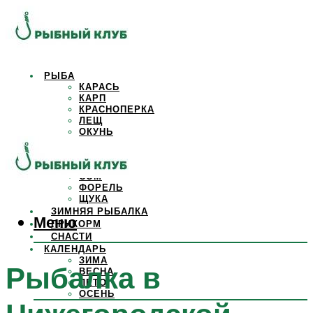
РЫБА
КАРАСЬ
КАРП
КРАСНОПЕРКА
ЛЕЩ
ОКУНЬ
ОСЕТР
ПЛОТВА
САЗАН
СОМ
ФОРЕЛЬ
ЩУКА
ЗИМНЯЯ РЫБАЛКА
Меню
ПРИКОРМ
СНАСТИ
КАЛЕНДАРЬ
ЗИМА
Рыбалка в
ВЕСНА
ЛЕТО
ОСЕНЬ