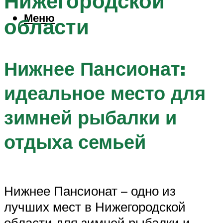
Нижегородской
Меню
области
Нижнее Пансионат:
идеальное место для
зимней рыбалки и
отдыха семьей
Нижнее Пансионат – одно из
лучших мест в Нижегородской
области для зимней рыбалки и