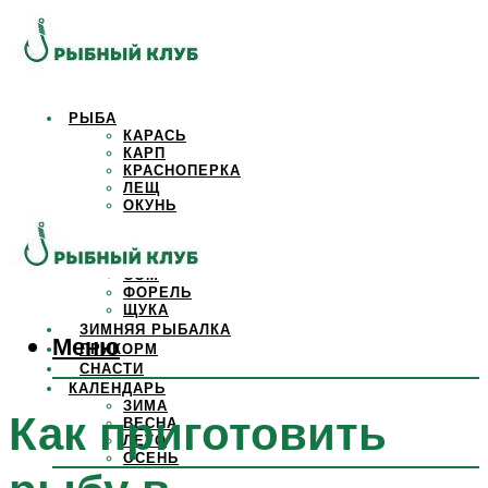
РЫБА
КАРАСЬ
КАРП
КРАСНОПЕРКА
ЛЕЩ
ОКУНЬ
ОСЕТР
ПЛОТВА
САЗАН
СОМ
ФОРЕЛЬ
ЩУКА
ЗИМНЯЯ РЫБАЛКА
Меню
ПРИКОРМ
СНАСТИ
КАЛЕНДАРЬ
ЗИМА
Как приготовить
ВЕСНА
ЛЕТО
ОСЕНЬ