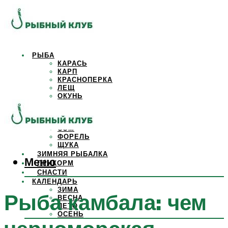
РЫБА
КАРАСЬ
КАРП
КРАСНОПЕРКА
ЛЕЩ
ОКУНЬ
ОСЕТР
ПЛОТВА
САЗАН
СОМ
ФОРЕЛЬ
ЩУКА
ЗИМНЯЯ РЫБАЛКА
Меню
ПРИКОРМ
СНАСТИ
КАЛЕНДАРЬ
ЗИМА
Рыба камбала: чем
ВЕСНА
ЛЕТО
ОСЕНЬ