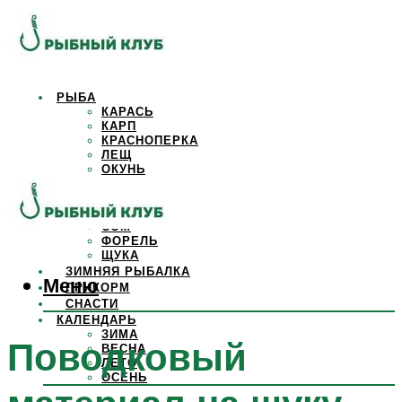
РЫБА
КАРАСЬ
КАРП
КРАСНОПЕРКА
ЛЕЩ
ОКУНЬ
ОСЕТР
ПЛОТВА
САЗАН
СОМ
ФОРЕЛЬ
ЩУКА
ЗИМНЯЯ РЫБАЛКА
Меню
ПРИКОРМ
СНАСТИ
КАЛЕНДАРЬ
ЗИМА
Поводковый
ВЕСНА
ЛЕТО
ОСЕНЬ