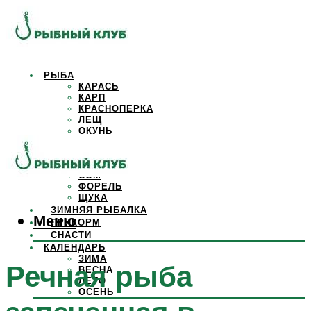
РЫБА
КАРАСЬ
КАРП
КРАСНОПЕРКА
ЛЕЩ
ОКУНЬ
ОСЕТР
ПЛОТВА
САЗАН
СОМ
ФОРЕЛЬ
ЩУКА
ЗИМНЯЯ РЫБАЛКА
Меню
ПРИКОРМ
СНАСТИ
КАЛЕНДАРЬ
ЗИМА
Речная рыба
ВЕСНА
ЛЕТО
ОСЕНЬ