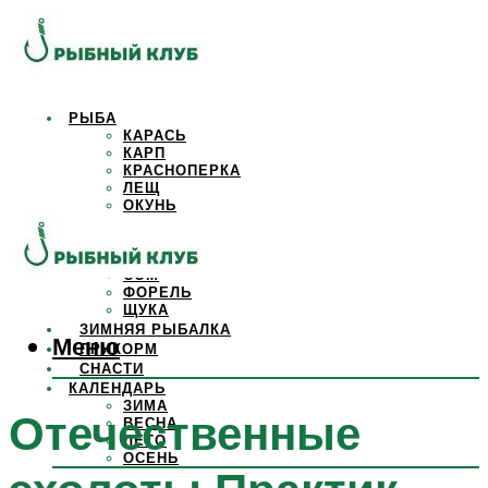
РЫБА
КАРАСЬ
КАРП
КРАСНОПЕРКА
ЛЕЩ
ОКУНЬ
ОСЕТР
ПЛОТВА
САЗАН
СОМ
ФОРЕЛЬ
ЩУКА
ЗИМНЯЯ РЫБАЛКА
Меню
ПРИКОРМ
СНАСТИ
КАЛЕНДАРЬ
ЗИМА
Отечественные
ВЕСНА
ЛЕТО
ОСЕНЬ