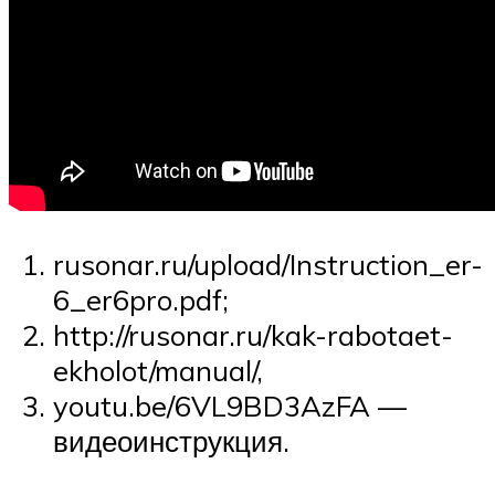
rusonar.ru/upload/Instruction_er-
6_er6pro.pdf;
http://rusonar.ru/kak-rabotaet-
ekholot/manual/,
youtu.be/6VL9BD3AzFA —
видеоинструкция.