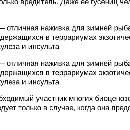
олько вредитель. Даже её гусениц ч
 отличная наживка для зимней рыба
держащихся в террариумах экзотичес
кулеза и инсульта
 отличная наживка для зимней рыба
держащихся в террариумах экзотичес
улеза и инсульта.
бходимый участник многих биоценозо
дует только в случае, когда она пре