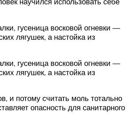
еловек научился использовать себе
лки, гусеница восковой огневки —
ких лягушек, а настойка из
лки, гусеница восковой огневки —
ких лягушек, а настойка из
в, и потому считать моль тотально
дставляет опасность для санитарного