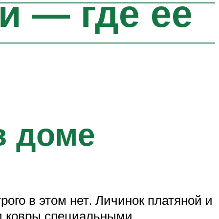
и — где ее
в доме
рого в этом нет. Личинок платяной и
 и ковры специальными