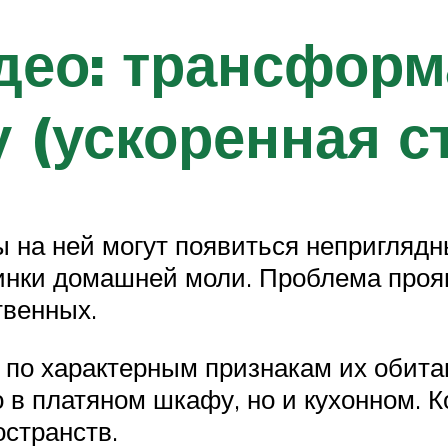
део: трансфор
у (ускоренная с
ы на ней могут появиться непригляд
инки домашней моли. Проблема прояв
твенных.
 по характерным признакам их обитан
о в платяном шкафу, но и кухонном. 
остранств.