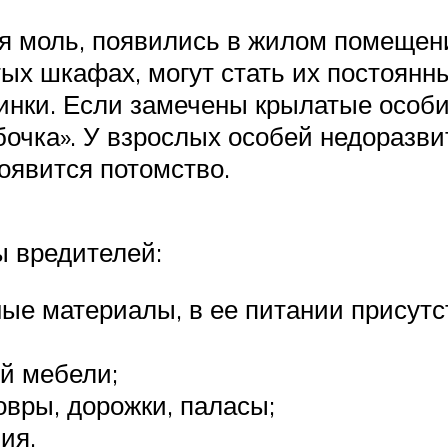
я моль, появились в жилом помещени
ытых шкафах, могут стать их постоян
инки. Если замечены крылатые особи,
очка». У взрослых особей недоразвит
оявится потомство.
 вредителей:
ые материалы, в ее питании присутст
ой мебели;
овры, дорожки, паласы;
ия.