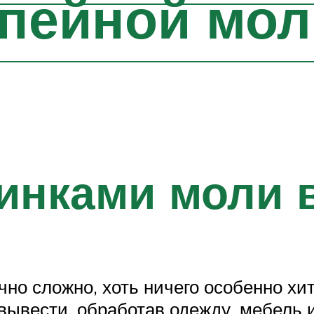
пейной мол
инками моли 
но сложно, хоть ничего особенно хит
вывести, обработав одежду, мебель