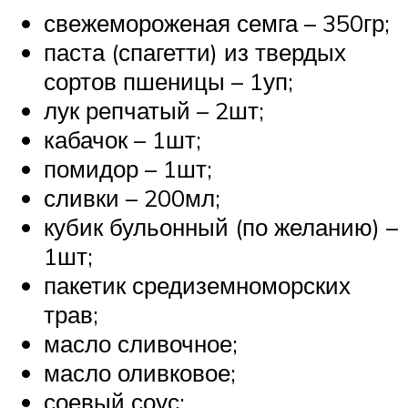
свежемороженая семга – 350гр;
паста (спагетти) из твердых
сортов пшеницы – 1уп;
лук репчатый – 2шт;
кабачок – 1шт;
помидор – 1шт;
сливки – 200мл;
кубик бульонный (по желанию) –
1шт;
пакетик средиземноморских
трав;
масло сливочное;
масло оливковое;
соевый соус;