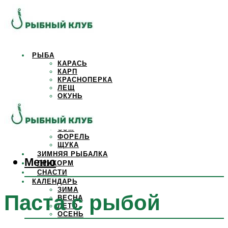
РЫБА
КАРАСЬ
КАРП
КРАСНОПЕРКА
ЛЕЩ
ОКУНЬ
ОСЕТР
ПЛОТВА
САЗАН
СОМ
ФОРЕЛЬ
ЩУКА
ЗИМНЯЯ РЫБАЛКА
Меню
ПРИКОРМ
СНАСТИ
КАЛЕНДАРЬ
ЗИМА
Паста с рыбой
ВЕСНА
ЛЕТО
ОСЕНЬ