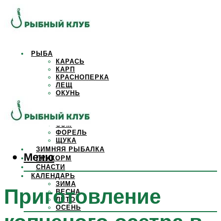
РЫБА
КАРАСЬ
КАРП
КРАСНОПЕРКА
ЛЕЩ
ОКУНЬ
ОСЕТР
ПЛОТВА
САЗАН
СОМ
ФОРЕЛЬ
ЩУКА
ЗИМНЯЯ РЫБАЛКА
Меню
ПРИКОРМ
СНАСТИ
КАЛЕНДАРЬ
ЗИМА
Приготовление
ВЕСНА
ЛЕТО
ОСЕНЬ